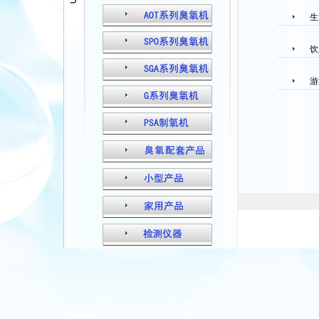
生
饮
游